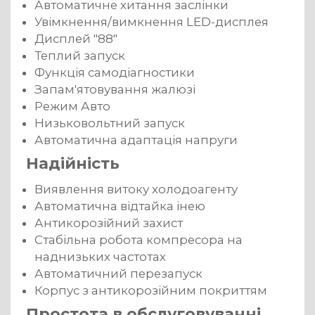
Автоматичне хитання заслінки
Увімкнення/вимкнення LED-дисплея
Дисплей "88"
Теплий запуск
Функція самодіагностики
Запам'ятовування жалюзі
Режим Авто
Низьковольтний запуск
Автоматична адаптація напруги
Надійність
Виявлення витоку холодоагенту
Автоматична відтайка інею
Антикорозійний захист
Стабільна робота компресора на
наднизьких частотах
Автоматичний перезапуск
Корпус з антикорозійним покриттям
Простота в обслуговуванні