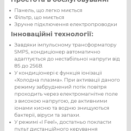
Панель, що легко миється
Фільтр, що миється
Зручне підключення електропроводки
Інноваційні технології:
Завдяки імпульсному трансформатору
SMPS, кондиціонер автоматично
адаптується до нестабільної напруги від
85 до 256В.
У кондиціонері є функція іонізації
«Холодна плазма».
При активації даного
режиму забруднений потік повітря
проходить через електромагнітне поле
з високою напругою, де активними
іонами кисню та водню знищуються
бактерії, віруси та запахи.
У режимі «I Feel», достатньо покласти
пульт дистанційного керування