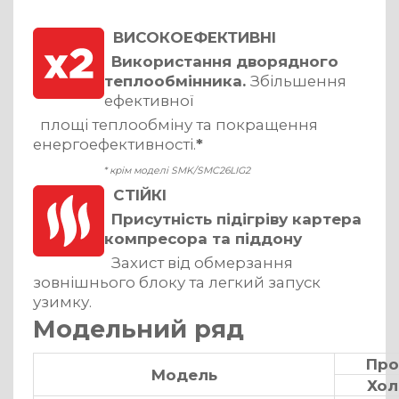
ВИСОКОЕФЕКТИВНІ
Використання дворядного
теплообмінника.
Збільшення
ефективної
площі теплообміну та покращення
енергоефективності.
*
* крім моделі SMK/SMC26LIG2
СТІЙКІ
Присутність підігріву картера
компресора та піддону
Захист від обмерзання
зовнішнього блоку та легкий запуск
узимку.
Модельний ряд
Про
Модель
Хол