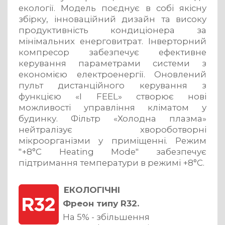
екології.
Модель поєднує в собі якісну
збірку, інноваційний дизайн та високу
продуктивність кондиціонера за
мінімальних енерговитрат.
Інверторний
компресор забезпечує ефективне
керування параметрами системи з
економією електроенергії.
Оновлений
пульт дистанційного керування з
функцією «I FEEL» створює нові
можливості управління кліматом у
будинку.
Фільтр «Холодна плазма»
нейтралізує хвороботворні
мікроорганізми у приміщенні.
Режим
"+8°C Heating Mode" забезпечує
підтримання температури в режимі +8°C.
ЕКОЛОГІЧНІ
Фреон типу R32.
На 5% - збільшення