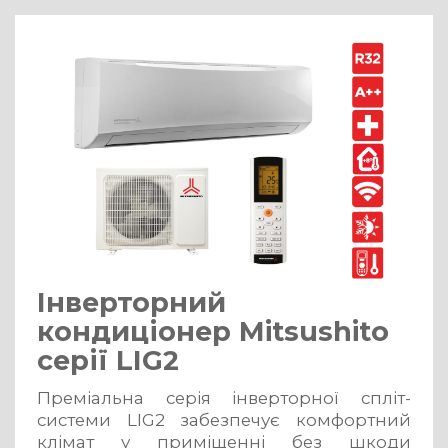
Інверторний
кондиціонер Mitsushito
серії LIG2
Преміальна серія інверторної спліт-
системи LIG2 забезпечує комфортний
клімат у приміщенні без шкоди