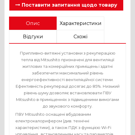
Поставити запитання щодо товару
Опис
Характеристики
Відгуки
Схожі
Припливно-витяжні установки з рекуперацією
Коментарі
тепла від Mitsushito призначені для вентиляції
житлових та комерційних приміщень і здатні
Напишіть коментар до цього товару!
забезпечити максимальний рівень
енергоефективності вентиляційної системи.
Псевдонім
Ефективність рекуперації досягає до 85%. Низький
рівень шуму дозволяє встановлювати ПВУ
E-mail
Mitsushito в приміщеннях з підвищеними вимогами
до звукового комфорту.
Будь
ПВУ Mitsushito оснащені вбудованим
ласка,
електрокалорифером (див. технічні
напишіть
коментар
характеристики), а також ПДК з функцією Wi-Fi
Рейтинг
управління , встановленням часу та параметрів