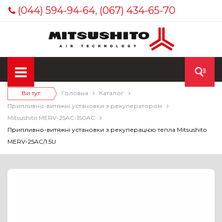
(044) 594-94-64
,
(067) 434-65-70
Ви тут:
Головна
Каталог
Припливно-витяжні установки з рекуператором
Mitsushito MERV-25AC-150AC
Припливно-витяжні установки з рекуперацією тепла Mitsushito
MERV-25AC/1.5U