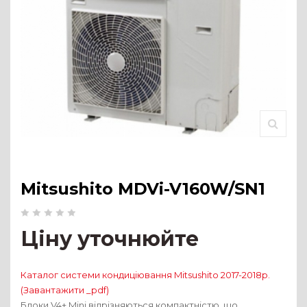
Mitsushito MDVi-V160W/SN1
Ціну уточнюйте
Каталог системи кондиціювання Mitsushito 2017-2018р.
(Завантажити _pdf)
Блоки V4+ Mini відрізняються компактністю, що