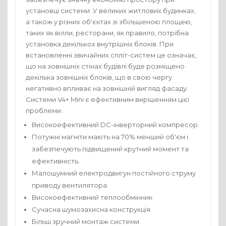
установці системи. У великих житлових будинках,
Напишіть коментар до цього товару!
а також у різних об'єктах зі збільшеною площею,
таких як вілли, ресторани, як правило, потрібна
Псевдонім
установка декількох внутрішніх блоків. При
встановленні звичайних спліт-систем це означає,
E-mail
що на зовнішніх стінах будівлі буде розміщено
декілька зовнішніх блоків, що в свою чергу
Будь
негативно впливає на зовнішній вигляд фасаду.
ласка,
Системи V4+ Mini є ефективним вирішенням цієї
напишіть
проблеми.
коментар
Рейтинг
Високоефективний DC-інверторний компресор
товару
Потужні магніти мають на 70% менший об'єм і
забезпечують підвищений крутний момент та
ефективність.
Малошумний електродвигун постійного струму
приводу вентилятора
Високоефективний теплообмінник
Сучасна шумозахисна конструкція
Більш зручний монтаж системи