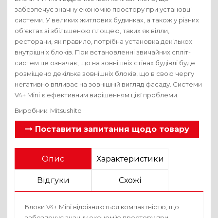
забезпечує значну економію простору при установці
системи. У великих житлових будинках, а також у різних
об'єктах зі збільшеною площею, таких як вілли,
ресторани, як правило, потрібна установка декількох
внутрішніх блоків. При встановленні звичайних спліт-
систем це означає, що на зовнішніх стінах будівлі буде
розміщено декілька зовнішніх блоків, що в свою чергу
негативно впливає на зовнішній вигляд фасаду. Системи
V4+ Mini є ефективним вирішенням цієї проблеми.
Виробник:
Mitsushito
Поставити запитання щодо товару
Опис
Характеристики
Відгуки
Схожі
Блоки V4+ Mini відрізняються компактністю, що
Коментарі
забезпечує значну економію простору при